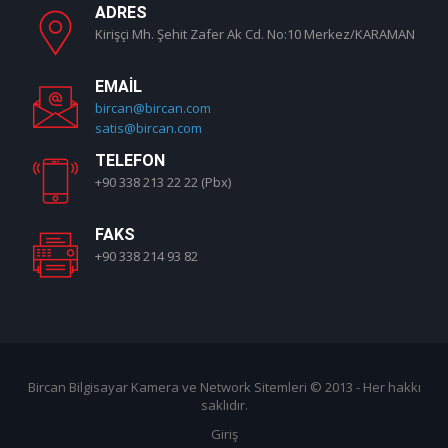
ADRES
Kirişçi Mh. Şehit Zafer Ak Cd. No:10 Merkez/KARAMAN
EMAIL
bircan@bircan.com
satis@bircan.com
TELEFON
+90 338 213 22 22 (Pbx)
FAKS
+90 338 214 93 82
Bircan Bilgisayar Kamera ve Network Sitemleri
© 2013 - Her hakkı
saklıdır.
Giriş