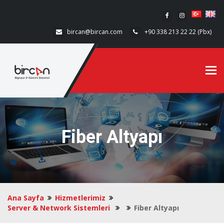
bircan@bircan.com
+90 338 213 22 22 (Pbx)
Tog
Fiber Altyapı
Ana Sayfa
Hizmetlerimiz
Server & Network Sistemleri
Fiber Altyapı