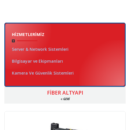
HIZMETLERIMIZ
Server & Network Sistemleri
Bilgisayar ve Ekipmanları
Kamera Ve Güvenlik Sistemleri
FIBER ALTYAPI
GERI