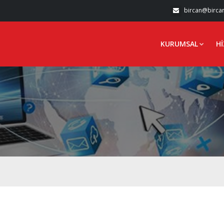
bircan@birca
KURUMSAL
H