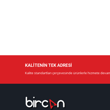
KALITENIN TEK ADRESI
Kalite standartları çerçevesinde ürünlerle hizmete deva