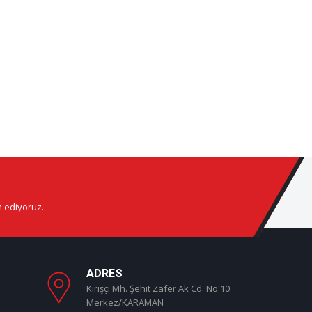
m ediyoruz.
ADRES
Kirişçi Mh. Şehit Zafer Ak Cd. No:10
Merkez/KARAMAN