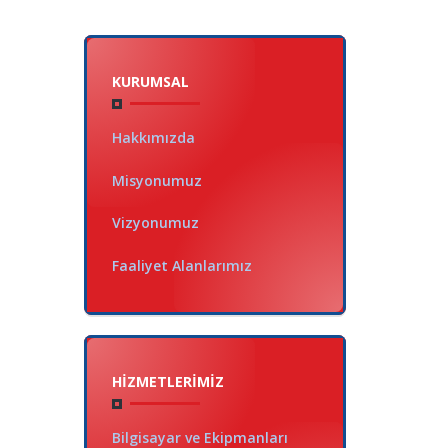
KURUMSAL
Hakkımızda
Misyonumuz
Vizyonumuz
Faaliyet Alanlarımız
HIZMETLERIMIZ
Bilgisayar ve Ekipmanları