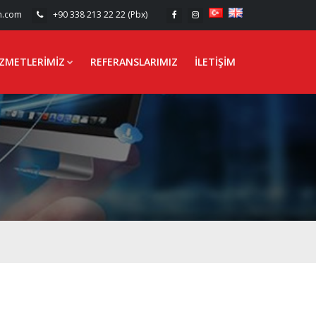
n.com
+90 338 213 22 22 (Pbx)
IZMETLERIMIZ
REFERANSLARIMIZ
İLETIŞIM