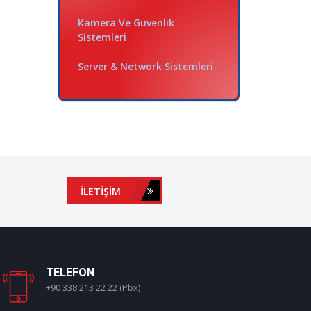
Kamera Ve Güvenlik
Sistemleri
Server & Network Sistemleri
İLETIŞIM
TELEFON
+90 338 213 22 22 (Pbx)