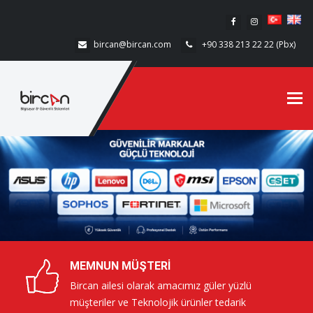
bircan@bircan.com
+90 338 213 22 22 (Pbx)
Tog
navi
MEMNUN MÜŞTERI
Bircan ailesi olarak amacımız güler yüzlü
müşteriler ve Teknolojik ürünler tedarik