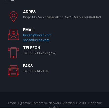
ADRES
Kirişçi Mh. Şehit Zafer Ak Cd. No:10 Merkez/KARAMAN
EMAIL
bircan@bircan.com
satis@bircan.com
TELEFON
+90 338 213 22 22 (Pbx)
FAKS
+90 338 214 93 82
Bircan Bilgisayar Kamera ve Network Sitemleri
© 2013 - Her hakkı
saklıdır.